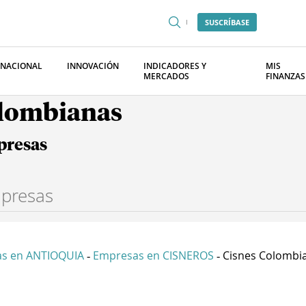
SUSCRÍBASE
RNACIONAL
INNOVACIÓN
INDICADORES Y
MIS
MERCADOS
FINANZAS
olombianas
presas
s en ANTIOQUIA
Empresas en CISNEROS
Cisnes Colombia 
-
-