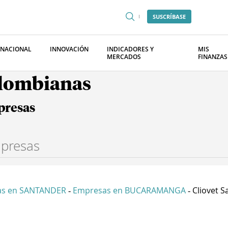
SUSCRÍBASE
RNACIONAL
INNOVACIÓN
INDICADORES Y
MIS
MERCADOS
FINANZAS
olombianas
presas
as en SANTANDER
Empresas en BUCARAMANGA
Cliovet S
-
-