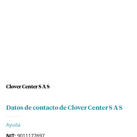
Clover Center S A S
Datos de contacto de Clover Center S A S
Ayuda
NIT:
9011177697