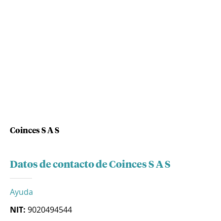
Coinces S A S
Datos de contacto de Coinces S A S
Ayuda
NIT:
9020494544