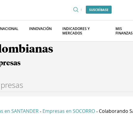
SUSCRÍBASE
RNACIONAL
INNOVACIÓN
INDICADORES Y
MIS
MERCADOS
FINANZAS
olombianas
presas
as en SANTANDER
Empresas en SOCORRO
Colaborando S
-
-