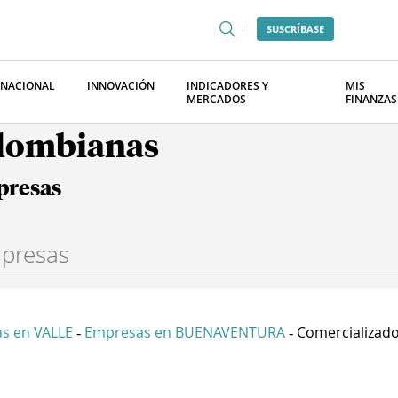
SUSCRÍBASE
RNACIONAL
INNOVACIÓN
INDICADORES Y
MIS
MERCADOS
FINANZAS
olombianas
presas
s en VALLE
Empresas en BUENAVENTURA
Comercializador
-
-