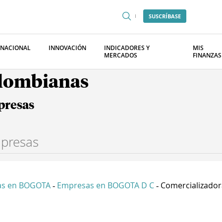
SUSCRÍBASE
RNACIONAL
INNOVACIÓN
INDICADORES Y
MIS
MERCADOS
FINANZAS
olombianas
presas
as en BOGOTA
Empresas en BOGOTA D C
Comercializadora
-
-