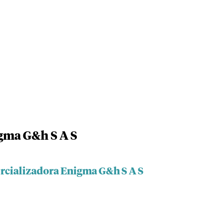
gma G&h S A S
rcializadora Enigma G&h S A S