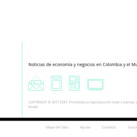
Noticias de economía y negocios en Colombia y el M
COPYRIGHT © 2017 CEET. Prohibida su reproducción total o parcial, a
titular.
Mapa del Sitio
Ayuda
Contacto
Suscr