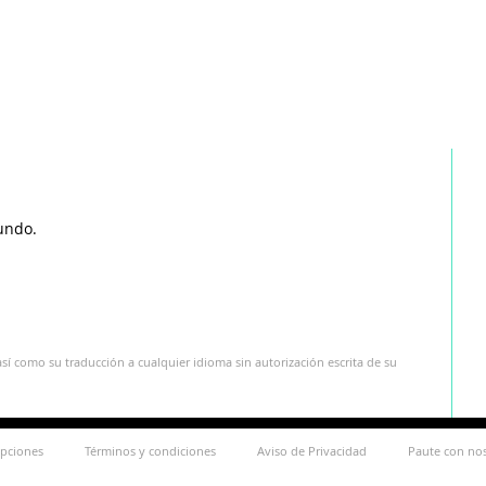
undo.
sí como su traducción a cualquier idioma sin autorización escrita de su
ipciones
Términos y condiciones
Aviso de Privacidad
Paute con no