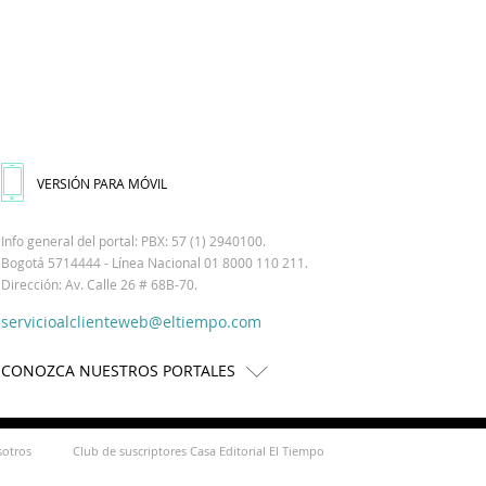
VERSIÓN PARA MÓVIL
Info general del portal: PBX: 57 (1) 2940100.
Bogotá 5714444 - Línea Nacional 01 8000 110 211.
Dirección: Av. Calle 26 # 68B-70.
servicioalclienteweb@eltiempo.com
CONOZCA NUESTROS PORTALES
sotros
Club de suscriptores Casa Editorial El Tiempo