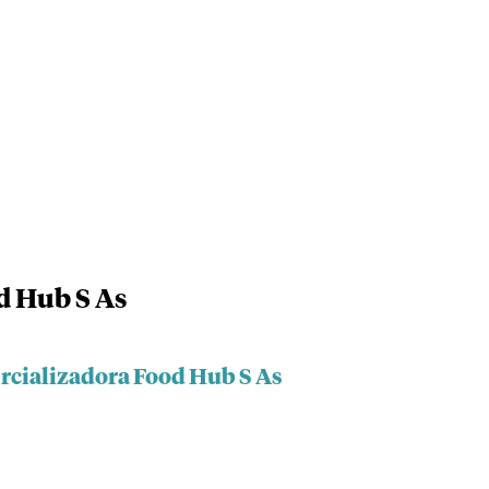
d Hub S As
rcializadora Food Hub S As