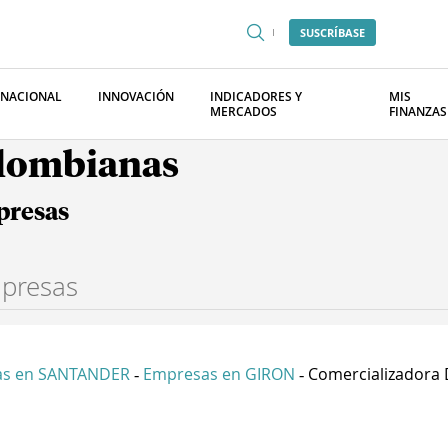
SUSCRÍBASE
RNACIONAL
INNOVACIÓN
INDICADORES Y
MIS
MERCADOS
FINANZAS
olombianas
presas
as en SANTANDER
Empresas en GIRON
Comercializadora D
-
-