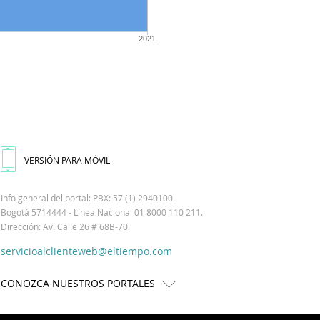
2021
VERSIÓN PARA MÓVIL
Info general del portal: PBX: 57 (1) 2940100.
Bogotá 5714444 - Línea Nacional 01 8000 110 211.
Dirección: Av. Calle 26 # 68B-70.
servicioalclienteweb@eltiempo.com
CONOZCA NUESTROS PORTALES