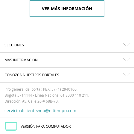
VER MÁS INFORMACIÓN
SECCIONES
MÁS INFORMACIÓN
CONOZCA NUESTROS PORTALES
Info general del portal: PBX: 57 (1) 2940100.
Bogotá 5714444 - Línea Nacional 01 8000 110 211.
Dirección: Av. Calle 26 # 68B-70.
servicioalclienteweb@eltiempo.com
VERSIÓN PARA COMPUTADOR