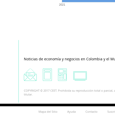
2021
Noticias de economía y negocios en Colombia y el M
COPYRIGHT © 2017 CEET. Prohibida su reproducción total o parcial, a
titular.
Mapa del Sitio
Ayuda
Contacto
Suscr