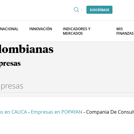
SUSCRÍBASE
RNACIONAL
INNOVACIÓN
INDICADORES Y
MIS
MERCADOS
FINANZAS
olombianas
presas
s en CAUCA
Empresas en POPAYAN
Compania De Consult.
-
-