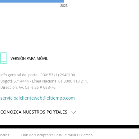
2023
VERSIÓN PARA MÓVIL
Info general del portal: PBX: 57 (1) 2940100.
Bogotá 5714444 - Línea Nacional 01 8000 110 211.
Dirección: Av. Calle 26 # 68B-70.
servicioalclienteweb@eltiempo.com
CONOZCA NUESTROS PORTALES
sotros
Club de suscriptores Casa Editorial El Tiempo