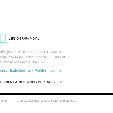
VERSIÓN PARA MÓVIL
Info general del portal: PBX: 57 (1) 2940100.
Bogotá 5714444 - Línea Nacional 01 8000 110 211.
Dirección: Av. Calle 26 # 68B-70.
servicioalclienteweb@eltiempo.com
CONOZCA NUESTROS PORTALES
sotros
Club de suscriptores Casa Editorial El Tiempo