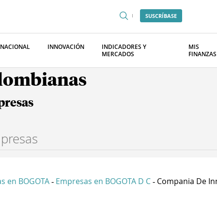
SUSCRÍBASE
RNACIONAL
INNOVACIÓN
INDICADORES Y
MIS
MERCADOS
FINANZAS
olombianas
presas
as en BOGOTA
Empresas en BOGOTA D C
Compania De Inn
-
-