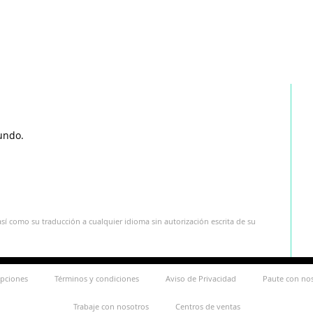
undo.
sí como su traducción a cualquier idioma sin autorización escrita de su
ipciones
Términos y condiciones
Aviso de Privacidad
Paute con no
Trabaje con nosotros
Centros de ventas