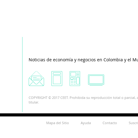
Noticias de economía y negocios en Colombia y el M
COPYRIGHT © 2017 CEET. Prohibida su reproducción total o parcial, a
titular.
Mapa del Sitio
Ayuda
Contacto
Suscr