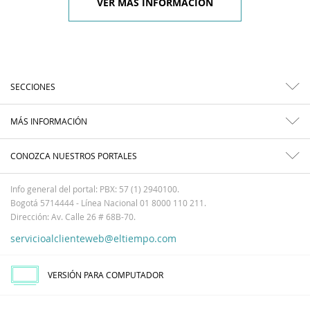
VER MÁS INFORMACIÓN
SECCIONES
MÁS INFORMACIÓN
CONOZCA NUESTROS PORTALES
Info general del portal: PBX: 57 (1) 2940100.
Bogotá 5714444 - Línea Nacional 01 8000 110 211.
Dirección: Av. Calle 26 # 68B-70.
servicioalclienteweb@eltiempo.com
VERSIÓN PARA COMPUTADOR