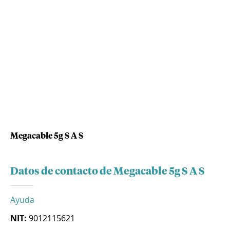
Megacable 5g S A S
Datos de contacto de Megacable 5g S A S
Ayuda
NIT:
9012115621