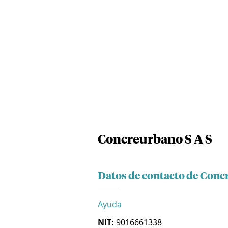
Concreurbano S A S
Datos de contacto de Conc
Ayuda
NIT:
9016661338