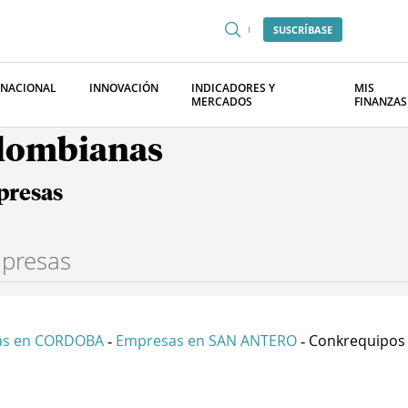
SUSCRÍBASE
RNACIONAL
INNOVACIÓN
INDICADORES Y
MIS
MERCADOS
FINANZAS
olombianas
presas
as en CORDOBA
Empresas en SAN ANTERO
Conkrequipos 
-
-