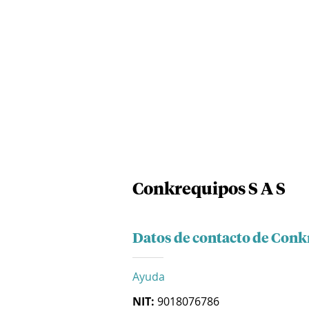
Conkrequipos S A S
Datos de contacto de Conk
Ayuda
NIT:
9018076786