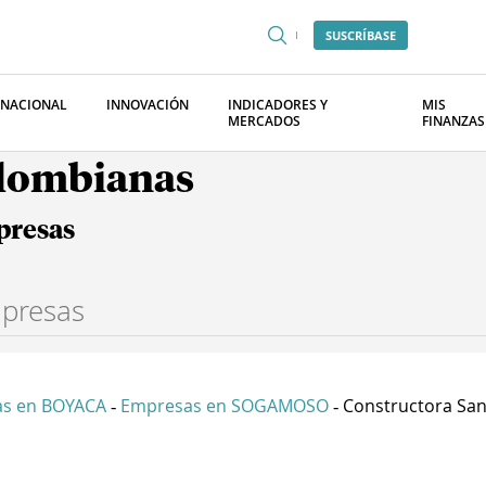
SUSCRÍBASE
RNACIONAL
INNOVACIÓN
INDICADORES Y
MIS
MERCADOS
FINANZAS
olombianas
presas
s en BOYACA
Empresas en SOGAMOSO
Constructora Sant
-
-