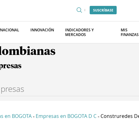
SUSCRÍBASE
RNACIONAL
INNOVACIÓN
INDICADORES Y
MIS
MERCADOS
FINANZAS
olombianas
presas
as en BOGOTA
Empresas en BOGOTA D C
Construredes De 
-
-