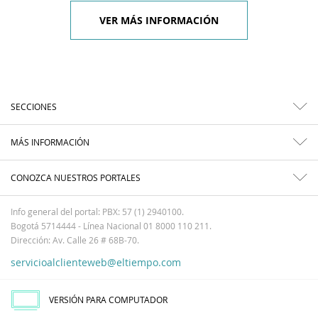
VER MÁS INFORMACIÓN
SECCIONES
MÁS INFORMACIÓN
CONOZCA NUESTROS PORTALES
Info general del portal: PBX: 57 (1) 2940100.
Bogotá 5714444 - Línea Nacional 01 8000 110 211.
Dirección: Av. Calle 26 # 68B-70.
servicioalclienteweb@eltiempo.com
VERSIÓN PARA COMPUTADOR