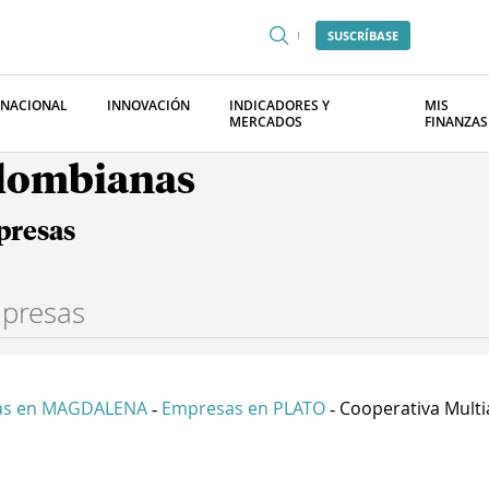
SUSCRÍBASE
RNACIONAL
INNOVACIÓN
INDICADORES Y
MIS
MERCADOS
FINANZAS
olombianas
presas
as en MAGDALENA
Empresas en PLATO
Cooperativa Multia
-
-