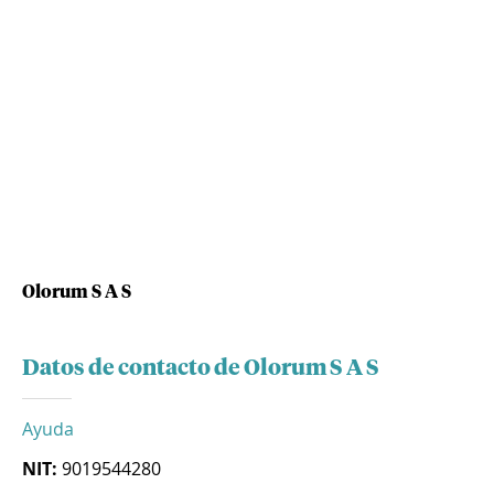
Olorum S A S
Datos de contacto de Olorum S A S
Ayuda
NIT:
9019544280