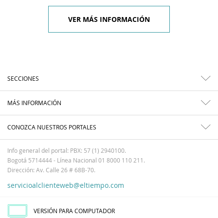
VER MÁS INFORMACIÓN
SECCIONES
MÁS INFORMACIÓN
CONOZCA NUESTROS PORTALES
Info general del portal: PBX: 57 (1) 2940100.
Bogotá 5714444 - Línea Nacional 01 8000 110 211.
Dirección: Av. Calle 26 # 68B-70.
servicioalclienteweb@eltiempo.com
VERSIÓN PARA COMPUTADOR