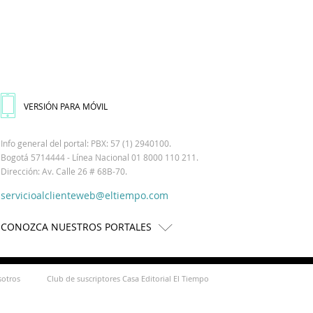
VERSIÓN PARA MÓVIL
Info general del portal: PBX: 57 (1) 2940100.
Bogotá 5714444 - Línea Nacional 01 8000 110 211.
Dirección: Av. Calle 26 # 68B-70.
servicioalclienteweb@eltiempo.com
CONOZCA NUESTROS PORTALES
sotros
Club de suscriptores Casa Editorial El Tiempo