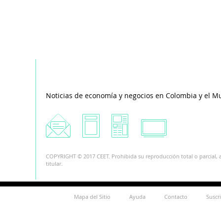
Noticias de economía y negocios en Colombia y el M
COPYRIGHT © 2017 CEET. Prohibida su reproducción total o parcial, a
titular.
Mapa del Sitio
Ayuda
Contacto
Suscr