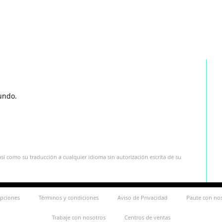
undo.
sí como su traducción a cualquier idioma sin autorización escrita de su
ipciones
Términos y condiciones
Aviso de Privacidad
Paute con no
Trabaje con nosotros
Centros de ventas