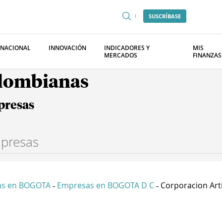
SUSCRÍBASE
RNACIONAL
INNOVACIÓN
INDICADORES Y
MIS
MERCADOS
FINANZAS
olombianas
presas
as en BOGOTA
Empresas en BOGOTA D C
Corporacion Artis
-
-