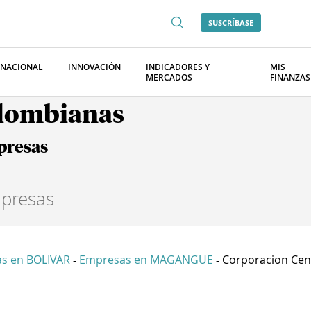
SUSCRÍBASE
RNACIONAL
INNOVACIÓN
INDICADORES Y
MIS
MERCADOS
FINANZAS
olombianas
presas
s en BOLIVAR
Empresas en MAGANGUE
Corporacion Cent
-
-