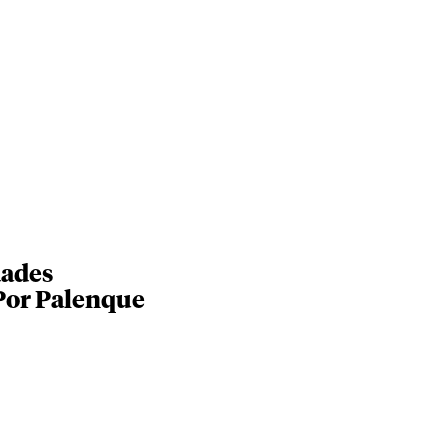
dades
Por Palenque