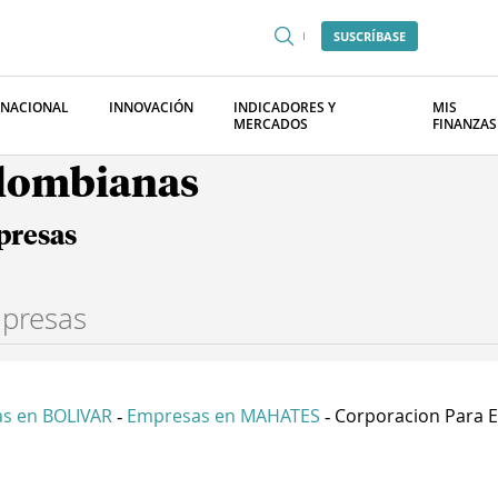
SUSCRÍBASE
RNACIONAL
INNOVACIÓN
INDICADORES Y
MIS
MERCADOS
FINANZAS
olombianas
presas
s en BOLIVAR
Empresas en MAHATES
Corporacion Para El
-
-