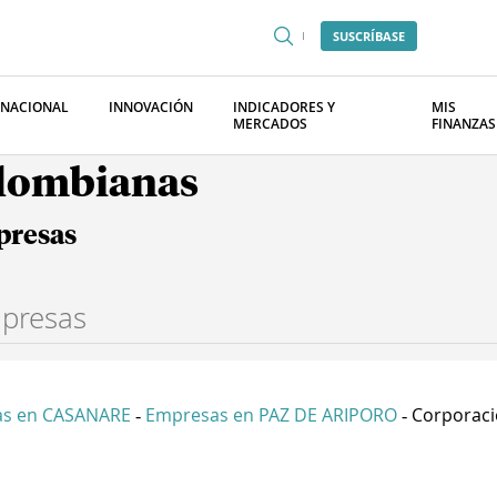
SUSCRÍBASE
RNACIONAL
INNOVACIÓN
INDICADORES Y
MIS
MERCADOS
FINANZAS
olombianas
presas
s en CASANARE
Empresas en PAZ DE ARIPORO
Corporacio
-
-