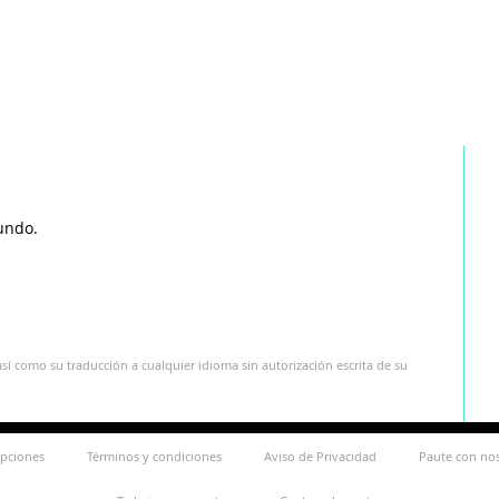
undo.
sí como su traducción a cualquier idioma sin autorización escrita de su
ipciones
Términos y condiciones
Aviso de Privacidad
Paute con no