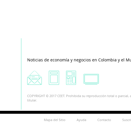
Noticias de economía y negocios en Colombia y el M
COPYRIGHT © 2017 CEET. Prohibida su reproducción total o parcial, a
titular.
Mapa del Sitio
Ayuda
Contacto
Suscr