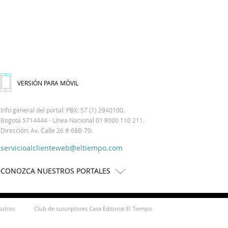
VERSIÓN PARA MÓVIL
Info general del portal: PBX: 57 (1) 2940100.
Bogotá 5714444 - Línea Nacional 01 8000 110 211.
Dirección: Av. Calle 26 # 68B-70.
servicioalclienteweb@eltiempo.com
CONOZCA NUESTROS PORTALES
sotros
Club de suscriptores Casa Editorial El Tiempo