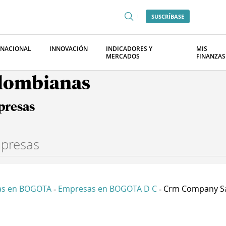
SUSCRÍBASE
RNACIONAL
INNOVACIÓN
INDICADORES Y
MIS
MERCADOS
FINANZAS
olombianas
presas
as en BOGOTA
Empresas en BOGOTA D C
Crm Company S
-
-