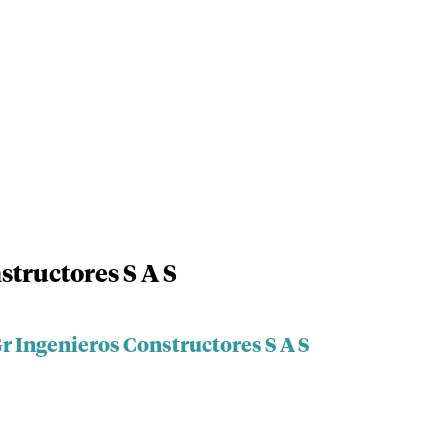
structores S A S
Gr Ingenieros Constructores S A S