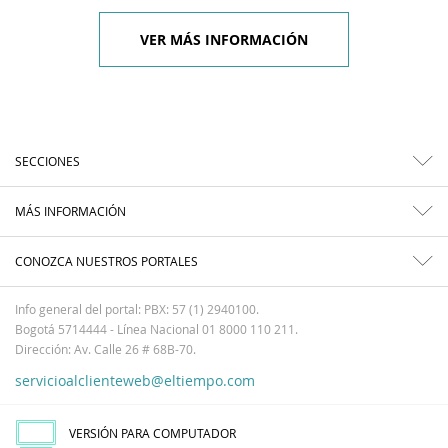
VER MÁS INFORMACIÓN
SECCIONES
MÁS INFORMACIÓN
CONOZCA NUESTROS PORTALES
Info general del portal: PBX: 57 (1) 2940100.
Bogotá 5714444 - Línea Nacional 01 8000 110 211.
Dirección: Av. Calle 26 # 68B-70.
servicioalclienteweb@eltiempo.com
VERSIÓN PARA COMPUTADOR