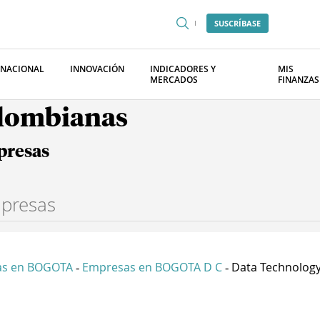
SUSCRÍBASE
RNACIONAL
INNOVACIÓN
INDICADORES Y
MIS
MERCADOS
FINANZAS
olombianas
presas
as en BOGOTA
Empresas en BOGOTA D C
Data Technology 
-
-