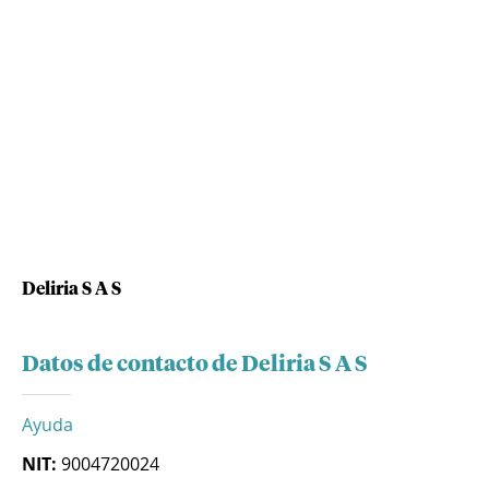
Deliria S A S
Datos de contacto de Deliria S A S
Ayuda
NIT:
9004720024