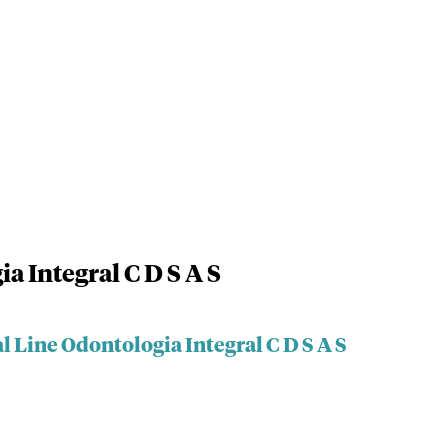
a Integral C D S A S
l Line Odontologia Integral C D S A S