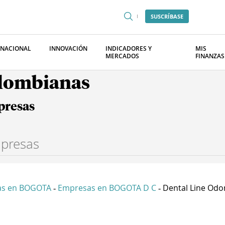
SUSCRÍBASE
RNACIONAL
INNOVACIÓN
INDICADORES Y
MIS
MERCADOS
FINANZAS
olombianas
presas
as en BOGOTA
Empresas en BOGOTA D C
Dental Line Odon
-
-