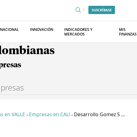
SUSCRÍBASE
RNACIONAL
INNOVACIÓN
INDICADORES Y
MIS
MERCADOS
FINANZAS
olombianas
presas
s en VALLE
Empresas en CALI
Desarrollo Gomez S ...
-
-