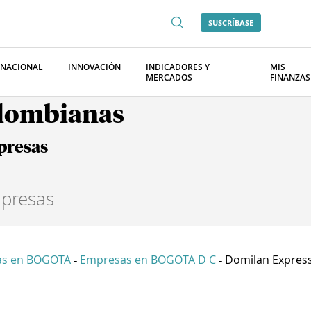
SUSCRÍBASE
RNACIONAL
INNOVACIÓN
INDICADORES Y
MIS
MERCADOS
FINANZAS
olombianas
presas
as en BOGOTA
Empresas en BOGOTA D C
Domilan Express 
-
-