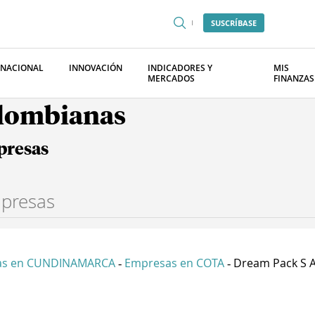
SUSCRÍBASE
RNACIONAL
INNOVACIÓN
INDICADORES Y
MIS
MERCADOS
FINANZAS
olombianas
presas
as en CUNDINAMARCA
Empresas en COTA
Dream Pack S A
-
-