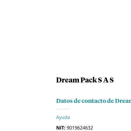
Dream Pack S A S
Datos de contacto de Drea
Ayuda
NIT:
9019624632