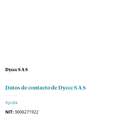
Dyccc S A S
Datos de contacto de Dyccc S A S
Ayuda
NIT:
9006271922