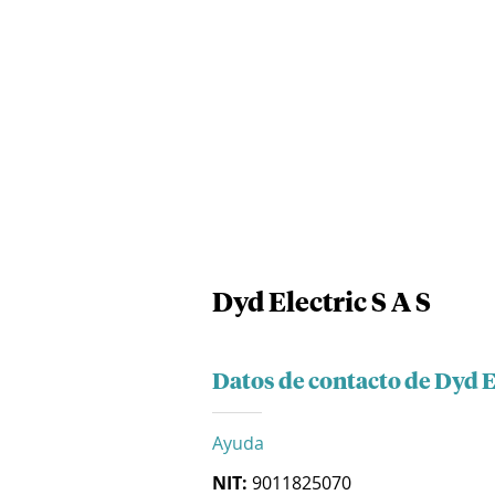
Dyd Electric S A S
Datos de contacto de Dyd El
Ayuda
NIT:
9011825070