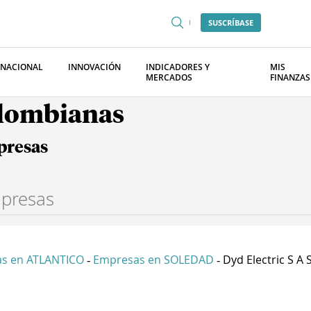
SUSCRÍBASE
RNACIONAL
INNOVACIÓN
INDICADORES Y
MIS
MERCADOS
FINANZAS
olombianas
presas
s en ATLANTICO
Empresas en SOLEDAD
Dyd Electric S A 
-
-