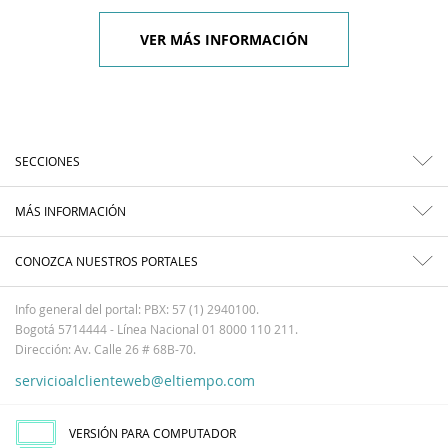
VER MÁS INFORMACIÓN
SECCIONES
MÁS INFORMACIÓN
CONOZCA NUESTROS PORTALES
Info general del portal: PBX: 57 (1) 2940100.
Bogotá 5714444 - Línea Nacional 01 8000 110 211.
Dirección: Av. Calle 26 # 68B-70.
servicioalclienteweb@eltiempo.com
VERSIÓN PARA COMPUTADOR