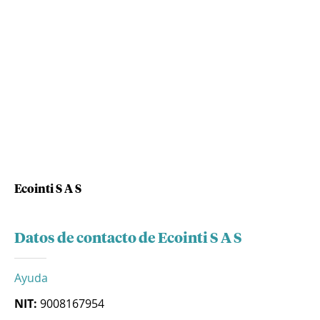
Ecointi S A S
Datos de contacto de Ecointi S A S
Ayuda
NIT:
9008167954