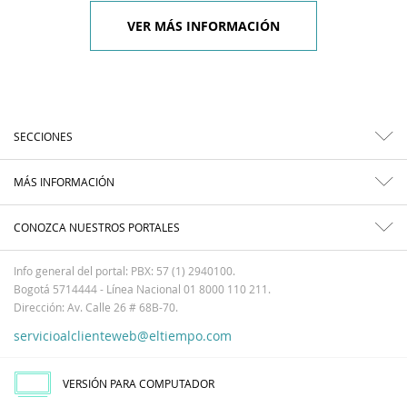
VER MÁS INFORMACIÓN
SECCIONES
MÁS INFORMACIÓN
CONOZCA NUESTROS PORTALES
Info general del portal: PBX: 57 (1) 2940100.
Bogotá 5714444 - Línea Nacional 01 8000 110 211.
Dirección: Av. Calle 26 # 68B-70.
servicioalclienteweb@eltiempo.com
VERSIÓN PARA COMPUTADOR