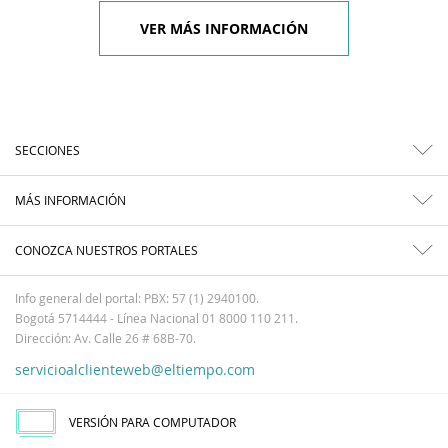
VER MÁS INFORMACIÓN
SECCIONES
MÁS INFORMACIÓN
CONOZCA NUESTROS PORTALES
Info general del portal: PBX: 57 (1) 2940100.
Bogotá 5714444 - Línea Nacional 01 8000 110 211.
Dirección: Av. Calle 26 # 68B-70.
servicioalclienteweb@eltiempo.com
VERSIÓN PARA COMPUTADOR