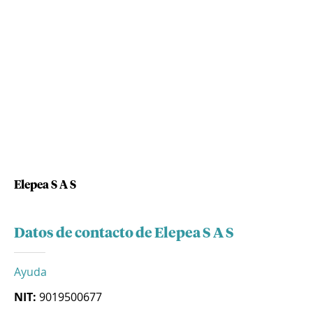
Elepea S A S
Datos de contacto de Elepea S A S
Ayuda
NIT:
9019500677