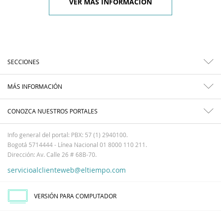
VER MÁS INFORMACIÓN
SECCIONES
MÁS INFORMACIÓN
CONOZCA NUESTROS PORTALES
Info general del portal: PBX: 57 (1) 2940100.
Bogotá 5714444 - Línea Nacional 01 8000 110 211.
Dirección: Av. Calle 26 # 68B-70.
servicioalclienteweb@eltiempo.com
VERSIÓN PARA COMPUTADOR