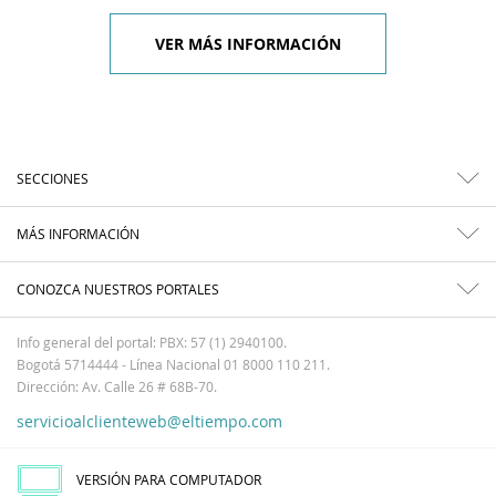
VER MÁS INFORMACIÓN
SECCIONES
MÁS INFORMACIÓN
CONOZCA NUESTROS PORTALES
Info general del portal: PBX: 57 (1) 2940100.
Bogotá 5714444 - Línea Nacional 01 8000 110 211.
Dirección: Av. Calle 26 # 68B-70.
servicioalclienteweb@eltiempo.com
VERSIÓN PARA COMPUTADOR