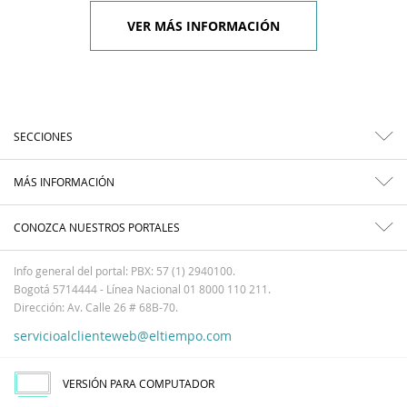
VER MÁS INFORMACIÓN
SECCIONES
MÁS INFORMACIÓN
CONOZCA NUESTROS PORTALES
Info general del portal: PBX: 57 (1) 2940100.
Bogotá 5714444 - Línea Nacional 01 8000 110 211.
Dirección: Av. Calle 26 # 68B-70.
servicioalclienteweb@eltiempo.com
VERSIÓN PARA COMPUTADOR