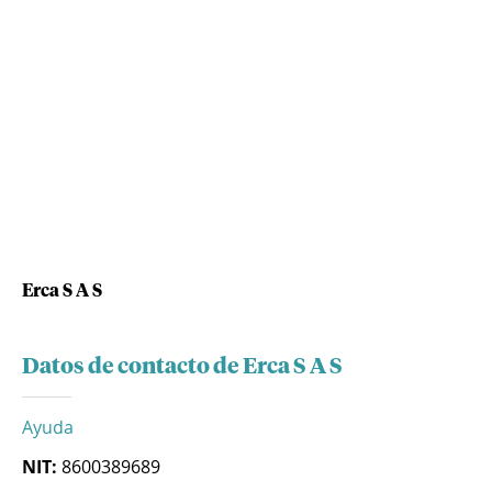
Erca S A S
Datos de contacto de Erca S A S
Ayuda
NIT:
8600389689