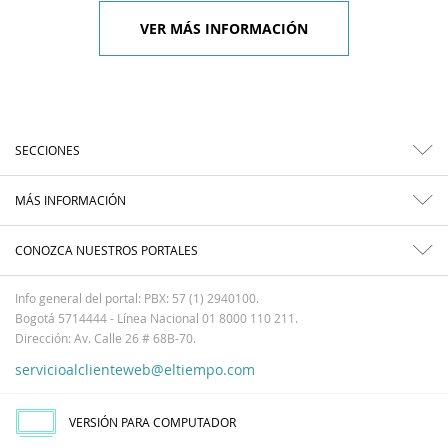
VER MÁS INFORMACIÓN
SECCIONES
MÁS INFORMACIÓN
CONOZCA NUESTROS PORTALES
Info general del portal: PBX: 57 (1) 2940100.
Bogotá 5714444 - Línea Nacional 01 8000 110 211.
Dirección: Av. Calle 26 # 68B-70.
servicioalclienteweb@eltiempo.com
VERSIÓN PARA COMPUTADOR