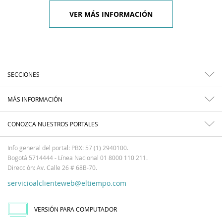
VER MÁS INFORMACIÓN
SECCIONES
MÁS INFORMACIÓN
CONOZCA NUESTROS PORTALES
Info general del portal: PBX: 57 (1) 2940100.
Bogotá 5714444 - Línea Nacional 01 8000 110 211.
Dirección: Av. Calle 26 # 68B-70.
servicioalclienteweb@eltiempo.com
VERSIÓN PARA COMPUTADOR