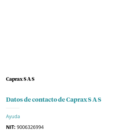
Caprax S A S
Datos de contacto de Caprax S A S
Ayuda
NIT:
9006326994