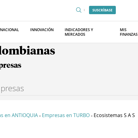
SUSCRÍBASE
RNACIONAL
INNOVACIÓN
INDICADORES Y
MIS
MERCADOS
FINANZAS
olombianas
presas
s en ANTIOQUIA
Empresas en TURBO
Ecosistemas S A S
-
-