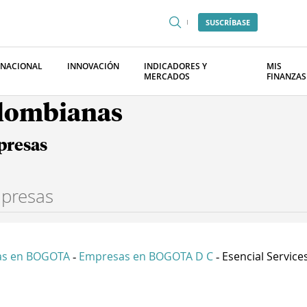
SUSCRÍBASE
RNACIONAL
INNOVACIÓN
INDICADORES Y
MIS
MERCADOS
FINANZAS
olombianas
presas
as en BOGOTA
Empresas en BOGOTA D C
Esencial Services
-
-